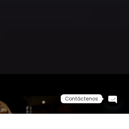
Contáctenos
Open c